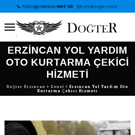
7/24 Çağrı Merkezi
444 5 165
info@dogter.com.tr
Skip
ERZINCAN YOL YARDIM
to
content
OTO KURTARMA ÇEKICI
HIZMETI
Doğter Erzincan
>
Genel
>
Erzincan Yol Yardım Oto
Kurtarma Çekici Hizmeti