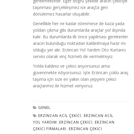
gerekmektedir. Eğer doğru şekilde aracın çekiciye
taşınması gerçekleşmez ise araçta geri
dönülemez hasarlar oluşabilir.
Genellikle her ne kadar istenmese de kaza yada
yoldan çıkma gibi durumlarda araçlar yol dışında
kalır. Bu durumlarda ilk önce yapılması gerekenler
aracın bulunduğu noktadan kaldırılmaya hazır mı
olduğu yer alır. Erzincan Yol Yardım Oto Kurtarıcı
servisi olarak vinç hizmeti de vermekteyiz.
Yolda kaldınız ve çekici arıyorsunuz ama
güvenmekte istiyorsunuz. İşte Erzincan çoklu araç
taşıma için size en yakın olan yepyeni çekici
araçlarımız ile hizmet veriyoruz.
GENEL
ERZINCAN ACIL ÇEKICI
,
ERZINCAN ACIL
YOL YARDIM
,
ERZINCAN ÇEKICI
,
ERZINCAN
ÇEKICI FIRMALARI
,
ERZINCAN ÇEKICI