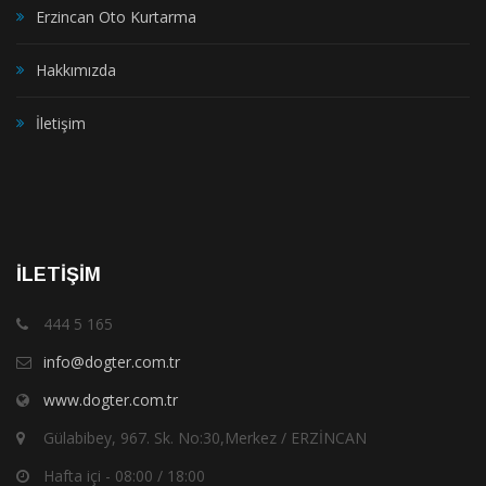
Erzincan Oto Kurtarma
Hakkımızda
İletişim
İLETİŞİM
444 5 165
info@dogter.com.tr
www.dogter.com.tr
Gülabibey, 967. Sk. No:30,Merkez / ERZİNCAN
Hafta içi - 08:00 / 18:00