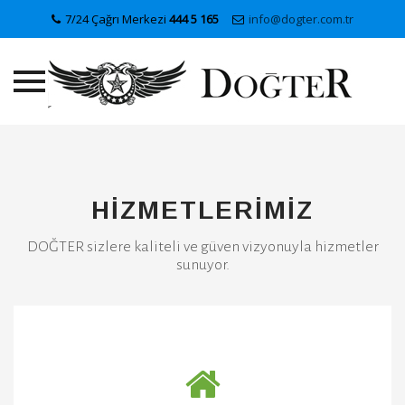
7/24 Çağrı Merkezi
444 5 165
info@dogter.com.tr
Skip
to
content
HİZMETLERİMİZ
DOĞTER sizlere kaliteli ve güven vizyonuyla hizmetler
sunuyor.