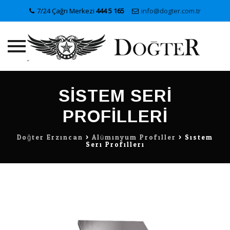
7/24 Çağrı Merkezi
444 5 165
info@dogter.com.tr
Skip
to
SISTEM SERI
content
PROFILLERI
Doğter Erzincan
>
Alüminyum Profiller
>
Sistem
Seri Profilleri